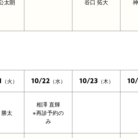
 公太朗
谷口 拓大
神
1
10/22
10/23
10
（火）
（水）
（木）
相澤 直輝
 勝太
※再診予約の
み