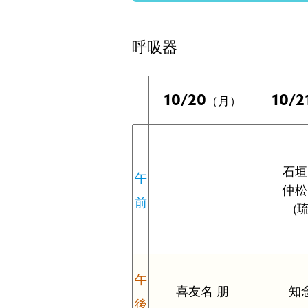
呼吸器
10/20
10/2
（月）
石垣
午
仲松
前
(
午
喜友名 朋
知
後