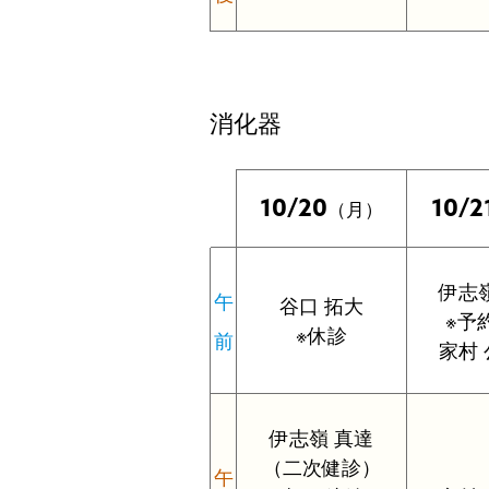
消化器
10/20
10/2
（月）
伊志
午
谷口 拓大
※予
※休診
前
家村
伊志嶺 真達
（二次健診）
午