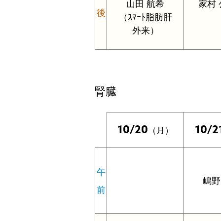
山田 航希
家村
後
（ｽﾏｰﾄ脂肪肝
外来）
腎臓
10/20
10/2
（月）
午
嶋野
前