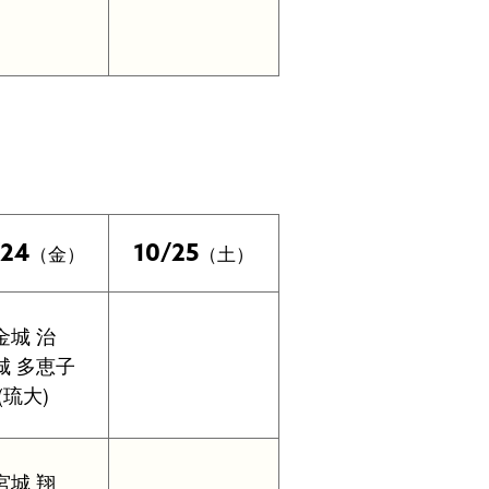
/24
10/25
（金）
（土）
金城 治
城 多恵子
(琉大)
宮城 翔