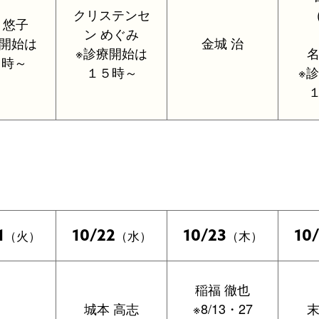
クリステンセ
 悠子
ン めぐみ
療開始は
金城 治
※診療開始は
名
５時～
１５時～
※
1
10/22
10/23
10
（火）
（水）
（木）
稲福 徹也
城本 高志
※8/13・27
末