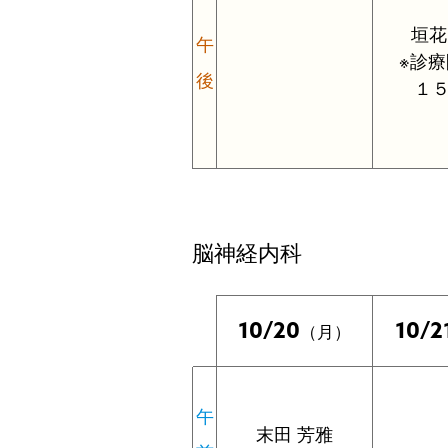
垣花
午
※診
後
１
脳神経内科
10/20
10/2
（月）
午
末田 芳雅