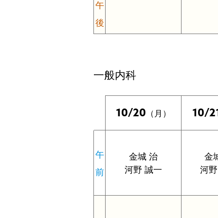
午
後
一般内科
10/20
10/2
（月）
午
金城 治
金
河野 誠一
河野
前