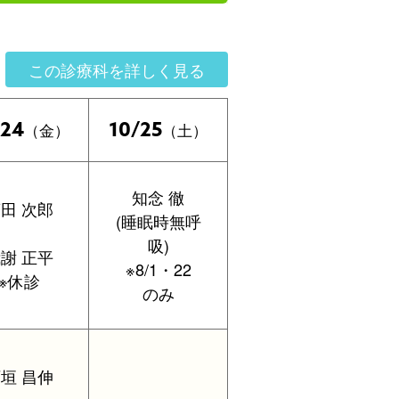
この診療科を詳しく見る
/24
10/25
（金）
（土）
知念 徹
田 次郎
(睡眠時無呼
吸)
謝 正平
※8/1・22
※休診
のみ
垣 昌伸