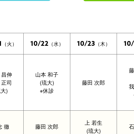
1
10/22
10/23
10
（火）
（水）
（木）
藤
 昌伸
山本 和子
 正司
(琉大)
藤田 次郎
我
琉大)
※休診
上 若生
念 徹
藤田 次郎
石
(琉大)