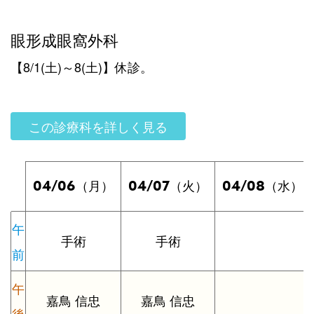
眼形成眼窩外科
【8/1(土)～8(土)】休診。
この診療科を詳しく見る
04/06
04/07
04/08
（月）
（火）
（水）
午
手術
手術
前
午
嘉鳥 信忠
嘉鳥 信忠
後