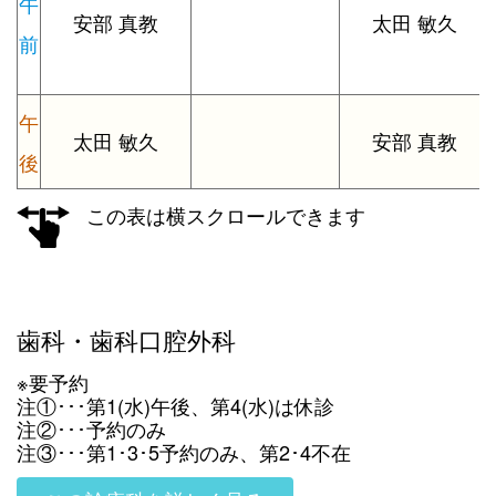
午
安部 真教
太田 敏久
前
午
太田 敏久
安部 真教
後
この表は横スクロールできます
歯科・歯科口腔外科
※要予約
注①･･･第1(水)午後、第4(水)は休診
注②･･･予約のみ
注③･･･第1･3･5予約のみ、第2･4不在