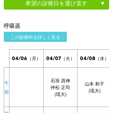
希望の診療日を選び直す
呼吸器
この診療科を詳しく見る
04/06
04/07
04/08
（月）
（火）
（水）
石垣 昌伸
午
山本 和子
仲松 正司
(琉大)
前
(琉大)