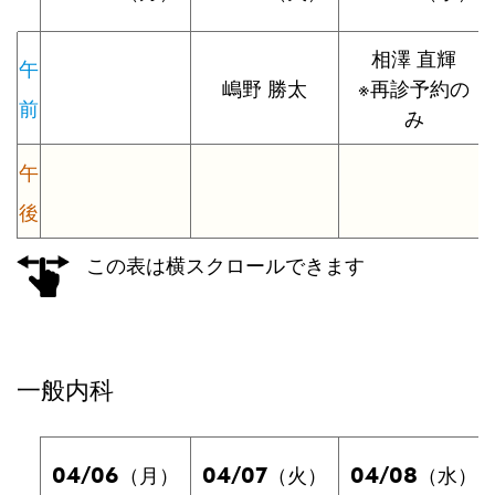
相澤 直輝
午
嶋野 勝太
※再診予約の
前
み
午
後
この表は横スクロールできます
一般内科
04/06
04/07
04/08
（月）
（火）
（水）