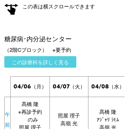
この表は横スクロールできます
糖尿病･内分泌センター
（2階Cブロック） ※要予約
この診療科を詳しく見る
04/06
04/07
04/08
（月）
（火）
（水）
髙橋 隆
※再診予約
髙橋 隆
午
照屋 理子
のみ
ｱｼﾞｬﾘ ﾗﾋﾑ
高嶺 光
前
照屋 理子
高嶺 光