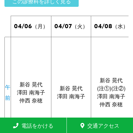
この診療科を詳しく見る
04/06
04/07
04/08
（月）
（火）
（水）
新谷 晃代
新谷 晃代
午
新谷 晃代
(注①)(注②)
澤田 南海子
澤田 南海子
澤田 南海子
前
仲西 奈穂
仲西 奈穂
電話をかける
交通アクセス