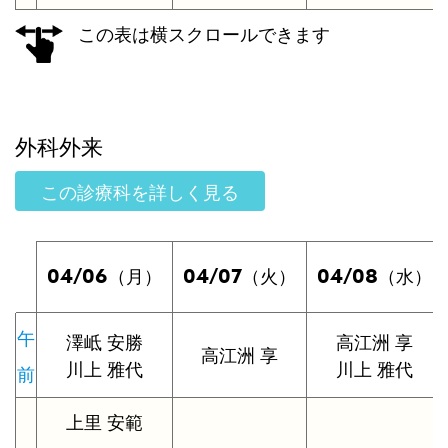
この表は横スクロールできます
外科外来
この診療科を詳しく見る
04/06
04/07
04/08
（月）
（火）
（水）
午
澤岻 安勝
高江洲 享
高江洲 享
川上 雅代
川上 雅代
前
上里 安範