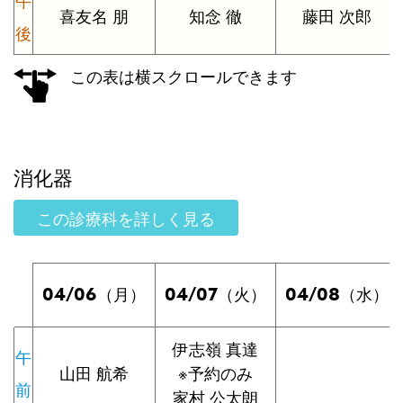
午
喜友名 朋
知念 徹
藤田 次郎
後
この表は横スクロールできます
消化器
この診療科を詳しく見る
04/06
04/07
04/08
（月）
（火）
（水）
伊志嶺 真達
午
山田 航希
※予約のみ
前
家村 公太朗