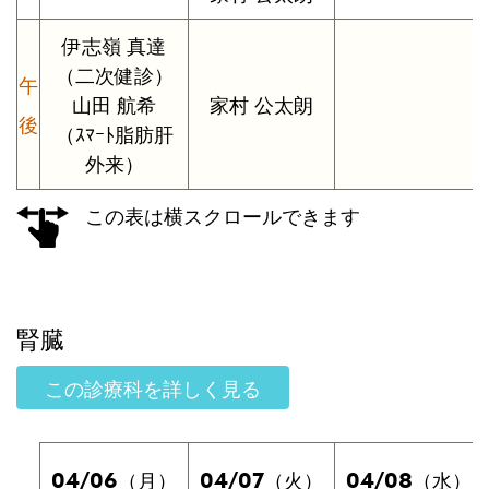
伊志嶺 真達
（二次健診）
午
山田 航希
家村 公太朗
後
（ｽﾏｰﾄ脂肪肝
外来）
この表は横スクロールできます
腎臓
この診療科を詳しく見る
04/06
04/07
04/08
（月）
（火）
（水）