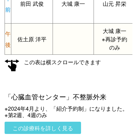
前田 武俊
大城 康一
山元 昇栄
前
大城 康一
午
佐土原 洋平
※再診予約
後
のみ
この表は横スクロールできます
「心臓血管センター」不整脈外来
※2024年4月より、「紹介予約制」になりました。
※第2週、4週のみ
この診療科を詳しく見る