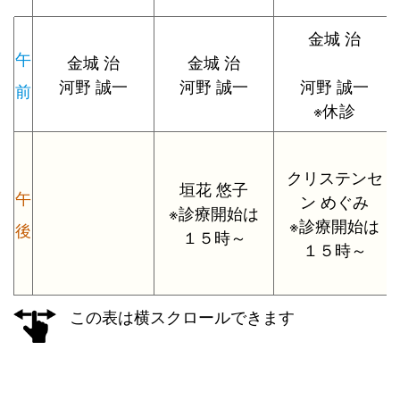
金城 治
午
金城 治
金城 治
河野 誠一
河野 誠一
河野 誠一
前
※休診
クリステンセ
垣花 悠子
午
ン めぐみ
※診療開始は
※診療開始は
後
１５時～
１５時～
この表は横スクロールできます