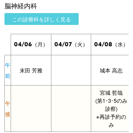
脳神経内科
この診療科を詳しく見る
04/06
04/07
04/08
（月）
（火）
（水）
午
末田 芳雅
城本 高志
前
宮城 哲哉
(第1･3･5のみ
午
診察)
後
※再診予約の
み