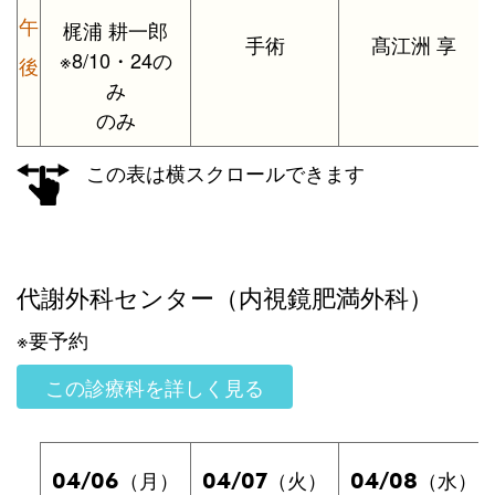
午
梶浦 耕一郎
手術
髙江洲 享
※8/10・24の
後
み
のみ
この表は横スクロールできます
代謝外科センター（内視鏡肥満外科）
※要予約
この診療科を詳しく見る
04/06
04/07
04/08
（月）
（火）
（水）