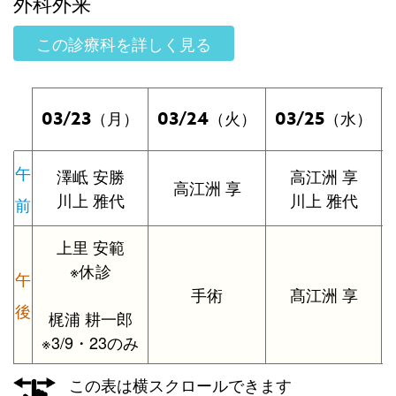
外科外来
この診療科を詳しく見る
03/23
03/24
03/25
（月）
（火）
（水）
午
澤岻 安勝
高江洲 享
高江洲 享
川上 雅代
川上 雅代
前
上里 安範
※休診
午
手術
髙江洲 享
後
梶浦 耕一郎
※3/9・23のみ
この表は横スクロールできます