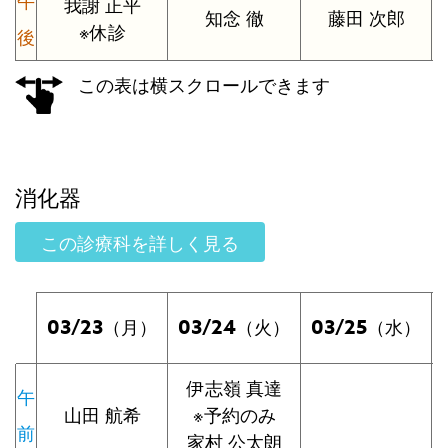
午
我謝 正平
知念 徹
藤田 次郎
※休診
後
この表は横スクロールできます
消化器
この診療科を詳しく見る
03/23
03/24
03/25
（月）
（火）
（水）
伊志嶺 真達
午
山田 航希
※予約のみ
前
家村 公太朗