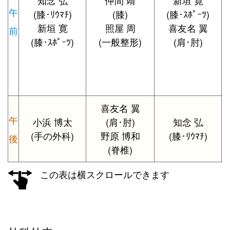
午
(膝･ﾘｳﾏﾁ)
(膝)
(膝･ｽﾎﾟｰﾂ)
新垣 寛
照屋 周
喜友名 翼
前
(膝･ｽﾎﾟｰﾂ)
(一般整形)
(肩･肘)
喜友名 翼
午
小浜 博太
(肩･肘)
知念 弘
(手の外科)
野原 博和
(膝･ﾘｳﾏﾁ)
後
(脊椎)
この表は横スクロールできます