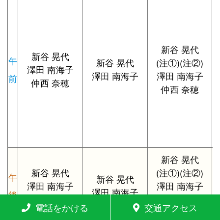
新谷 晃代
新谷 晃代
午
新谷 晃代
(注①)(注②)
澤田 南海子
澤田 南海子
澤田 南海子
前
仲西 奈穂
仲西 奈穂
新谷 晃代
新谷 晃代
(注①)(注②)
午
新谷 晃代
澤田 南海子
澤田 南海子
澤田 南海子
後
仲西 奈穂
(注③)
電話をかける
交通アクセス
仲西 奈穂