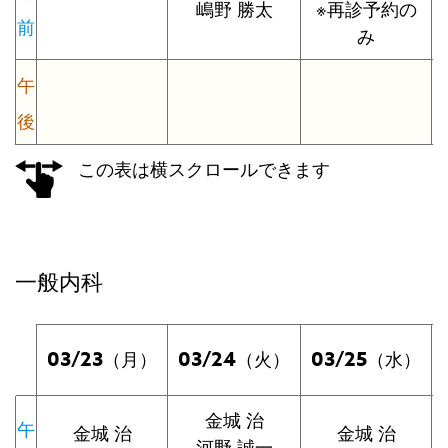
嶋野 勝太
※再診予約の
前
み
午
後
この表は横スクロールできます
一般内科
03/23
03/24
03/25
（月）
（火）
（水）
金城 治
午
金城 治
金城 治
河野 誠一