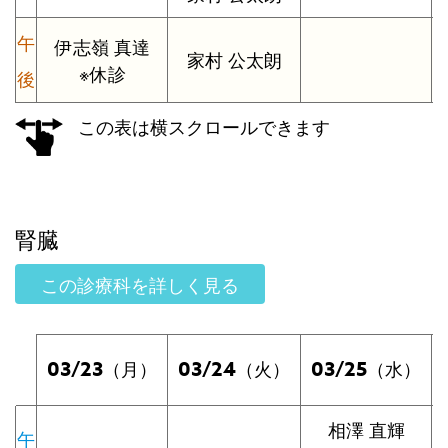
午
伊志嶺 真達
家村 公太朗
※休診
後
この表は横スクロールできます
腎臓
この診療科を詳しく見る
03/23
03/24
03/25
（月）
（火）
（水）
相澤 直輝
午