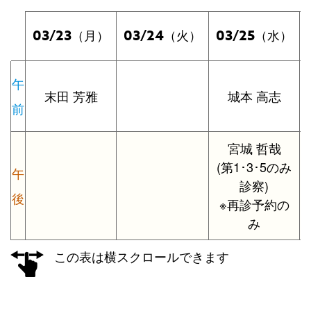
03/23
03/24
03/25
（月）
（火）
（水）
午
末田 芳雅
城本 高志
前
宮城 哲哉
(第1･3･5のみ
午
診察)
後
※再診予約の
み
この表は横スクロールできます