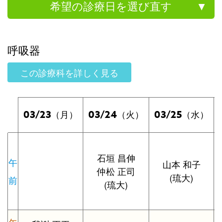
希望の診療日を選び直す
呼吸器
この診療科を詳しく見る
03/23
03/24
03/25
（月）
（火）
（水）
石垣 昌伸
午
山本 和子
仲松 正司
(琉大)
前
(琉大)