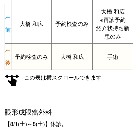
大橋 和広
午
※再診予約
大橋 和広
予約検査のみ
紹介状持ち新
前
患のみ
午
予約検査のみ
大橋 和広
手術
後
この表は横スクロールできます
眼形成眼窩外科
【8/1(土)～8(土)】休診。