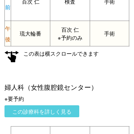
百次 仁
検査
手術
前
午
百次 仁
琉大輪番
手術
※予約のみ
後
この表は横スクロールできます
婦人科（女性腹腔鏡センター）
※要予約
この診療科を詳しく見る