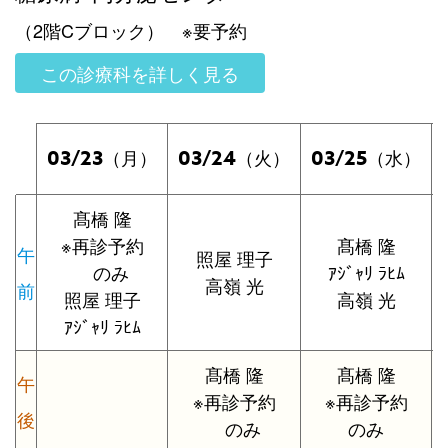
（2階Cブロック） ※要予約
この診療科を詳しく見る
03/23
03/24
03/25
（月）
（火）
（水）
髙橋 隆
※再診予約
髙橋 隆
午
照屋 理子
のみ
ｱｼﾞｬﾘ ﾗﾋﾑ
高嶺 光
前
照屋 理子
高嶺 光
ｱｼﾞｬﾘ ﾗﾋﾑ
髙橋 隆
髙橋 隆
午
※再診予約
※再診予約
後
のみ
のみ