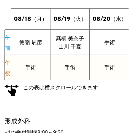
08/18
08/19
08/20
（月）
（火）
（水）
午
髙橋 美奈子
徳嶺 辰彦
手術
山川 千夏
前
午
手術
手術
手術
後
この表は横スクロールできます
形成外科
※1の受付時間8:00～9:30