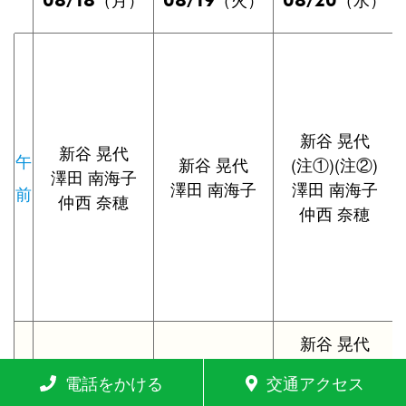
（月）
（火）
（水）
新谷 晃代
新谷 晃代
午
新谷 晃代
(注①)(注②)
澤田 南海子
澤田 南海子
澤田 南海子
前
仲西 奈穂
仲西 奈穂
新谷 晃代
新谷 晃代
(注①)(注②)
午
新谷 晃代
電話をかける
交通アクセス
澤田 南海子
澤田 南海子
澤田 南海子