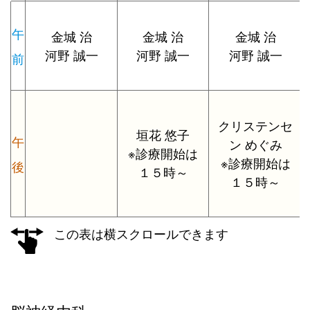
午
金城 治
金城 治
金城 治
河野 誠一
河野 誠一
河野 誠一
前
クリステンセ
垣花 悠子
午
ン めぐみ
※診療開始は
※診療開始は
後
１５時～
１５時～
この表は横スクロールできます