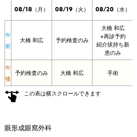
08/18
08/19
08/20
（月）
（火）
（水）
大橋 和広
午
※再診予約
大橋 和広
予約検査のみ
紹介状持ち新
前
患のみ
午
予約検査のみ
大橋 和広
手術
後
この表は横スクロールできます
眼形成眼窩外科