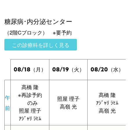
糖尿病･内分泌センター
（2階Cブロック） ※要予約
この診療科を詳しく見る
08/18
08/19
08/20
（月）
（火）
（水）
髙橋 隆
※再診予約
髙橋 隆
午
照屋 理子
のみ
ｱｼﾞｬﾘ ﾗﾋﾑ
高嶺 光
前
照屋 理子
高嶺 光
ｱｼﾞｬﾘ ﾗﾋﾑ