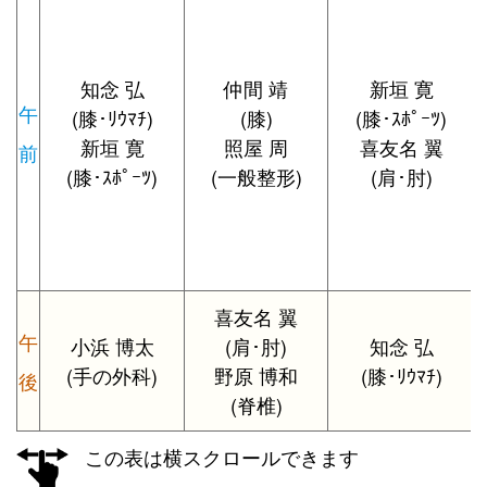
知念 弘
仲間 靖
新垣 寛
午
(膝･ﾘｳﾏﾁ)
(膝)
(膝･ｽﾎﾟｰﾂ)
新垣 寛
照屋 周
喜友名 翼
前
(膝･ｽﾎﾟｰﾂ)
(一般整形)
(肩･肘)
喜友名 翼
午
小浜 博太
(肩･肘)
知念 弘
(手の外科)
野原 博和
(膝･ﾘｳﾏﾁ)
後
(脊椎)
この表は横スクロールできます