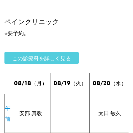
ペインクリニック
※要予約。
この診療科を詳しく見る
08/18
08/19
08/20
（月）
（火）
（水）
午
安部 真教
太田 敏久
前