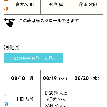
午
喜友名 朋
知念 徹
藤田 次郎
後
この表は横スクロールできます
消化器
この診療科を詳しく見る
08/18
08/19
08/20
（月）
（火）
（水）
伊志嶺 真達
午
山田 航希
※予約のみ
前
家村 公太朗