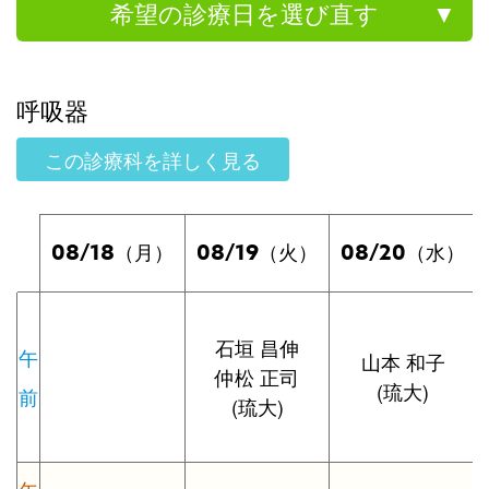
希望の診療日を選び直す
呼吸器
この診療科を詳しく見る
08/18
08/19
08/20
（月）
（火）
（水）
石垣 昌伸
午
山本 和子
仲松 正司
(琉大)
前
(琉大)