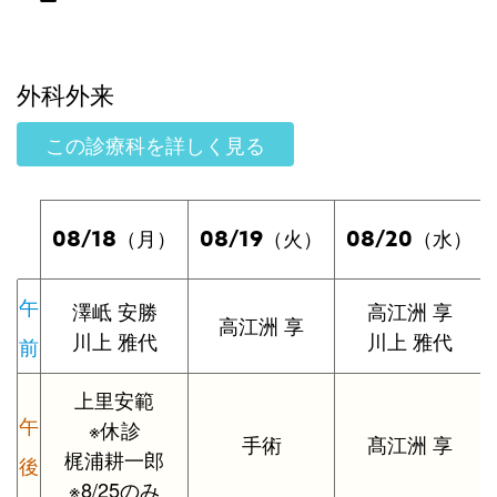
外科外来
この診療科を詳しく見る
08/18
08/19
08/20
（月）
（火）
（水）
午
澤岻 安勝
高江洲 享
高江洲 享
川上 雅代
川上 雅代
前
上里安範
午
※休診
手術
髙江洲 享
梶浦耕一郎
後
※8/25のみ