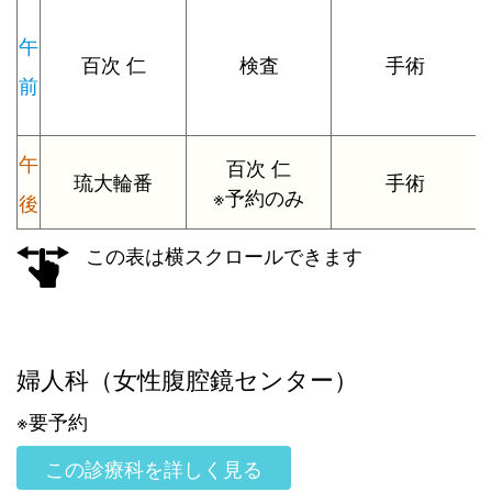
午
百次 仁
検査
手術
前
午
百次 仁
琉大輪番
手術
※予約のみ
後
この表は横スクロールできます
婦人科（女性腹腔鏡センター）
※要予約
この診療科を詳しく見る