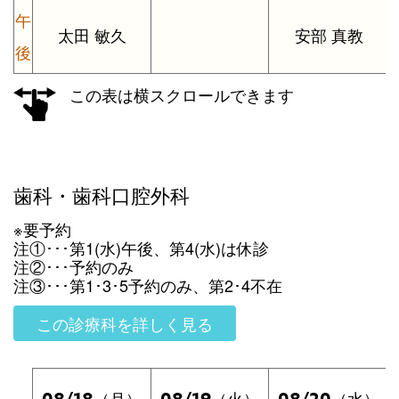
午
太田 敏久
安部 真教
後
この表は横スクロールできます
歯科・歯科口腔外科
※要予約
注①･･･第1(水)午後、第4(水)は休診
注②･･･予約のみ
注③･･･第1･3･5予約のみ、第2･4不在
この診療科を詳しく見る
08/18
08/19
08/20