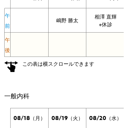
午
相澤 直輝
嶋野 勝太
※休診
前
午
後
この表は横スクロールできます
一般内科
08/18
08/19
08/20
（月）
（火）
（水）