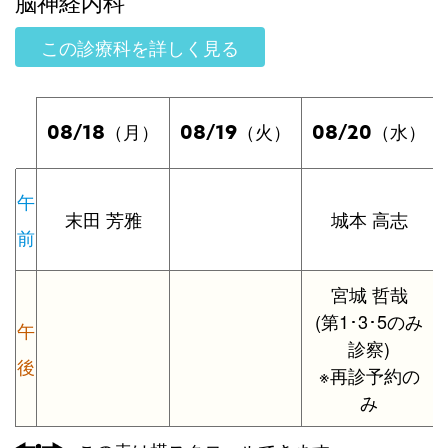
脳神経内科
この診療科を詳しく見る
08/18
08/19
08/20
（月）
（火）
（水）
午
末田 芳雅
城本 高志
前
宮城 哲哉
(第1･3･5のみ
午
診察)
後
※再診予約の
み