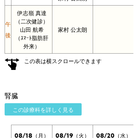
伊志嶺 真達
（二次健診）
午
山田 航希
家村 公太朗
後
（ｽﾏｰﾄ脂肪肝
外来）
この表は横スクロールできます
腎臓
この診療科を詳しく見る
08/18
08/19
08/20
（月）
（火）
（水）