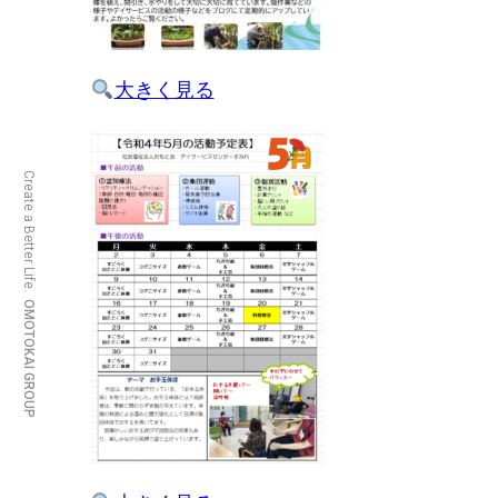
大きく見る
Create a Better Life.
OMOTOKAI GROUP