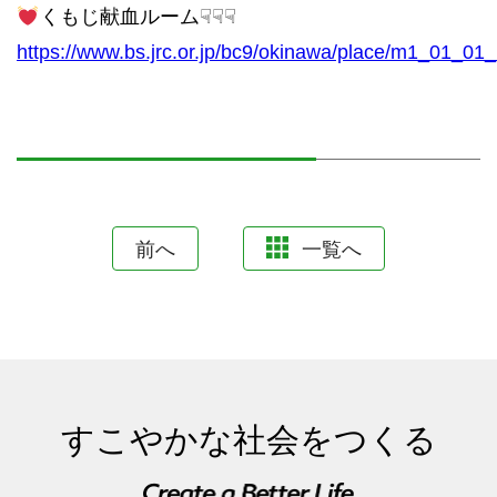
くもじ献血ルーム☟☟☟
https://www.bs.jrc.or.jp/bc9/okinawa/place/m1_01_01_
前へ
一覧へ
すこやかな社会をつくる