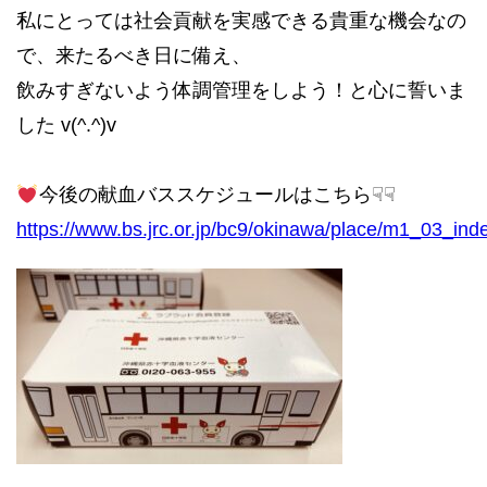
私にとっては社会貢献を実感できる貴重な機会なの
で、来たるべき日に備え、
飲みすぎないよう体調管理をしよう！と心に誓いま
した v(^.^)v
今後の献血バススケジュールはこちら☟☟
https://www.bs.jrc.or.jp/bc9/okinawa/place/m1_03_ind