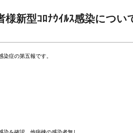
様新型ｺﾛﾅｳｲﾙｽ感染につ
感染症の第五報です。
を確認。他病棟の感染者無し