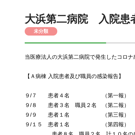
大浜第二病院 入院患者
未分類
当医療法人の大浜第二病院で発生したコロナ
【Ａ病棟 入院患者及び職員の感染報告】
９/７ 患者４名 （第一報）
９/８ 患者３名 職員２名 （第二報）
９/９ 患者１名 （第三報）
９/１５ 患者１名 （第四報）
患者８名、職員２名 計１０名の感染