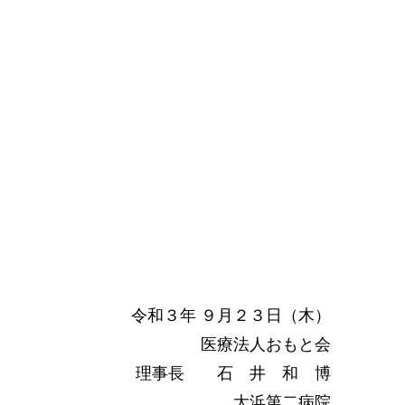
令和３年 ９月２３日（木）
医療法人おもと会
理事長 石 井 和 博
大浜第二病院