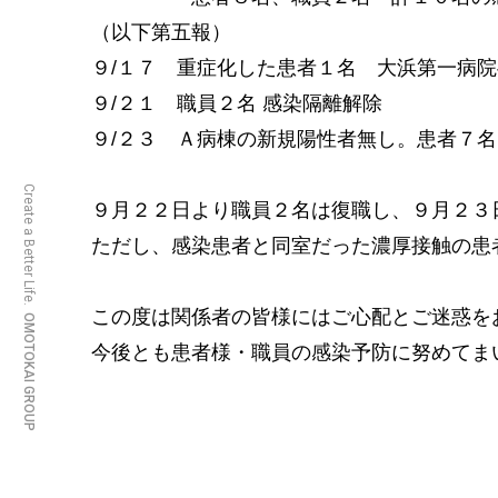
（以下第五報）
９/１７ 重症化した患者１名 大浜第一病
９/２１ 職員２名 感染隔離解除
９/２３ Ａ病棟の新規陽性者無し。患者７名
Create a Better Life.
９月２２日より職員２名は復職し、９月２３
ただし、感染患者と同室だった濃厚接触の患
この度は関係者の皆様にはご心配とご迷惑を
OMOTOKAI GROUP
今後とも患者様・職員の感染予防に努めてま