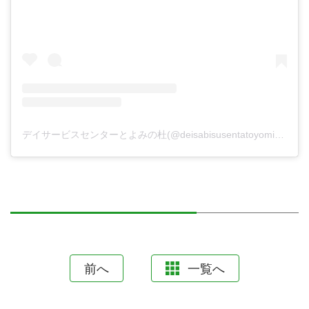
デイサービスセンターとよみの杜(@deisabisusentatoyominomori)がシェアした投稿
前へ
一覧へ