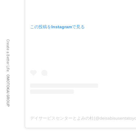
この投稿をInstagramで見る
Create a Better Life.
OMOTOKAI GROUP