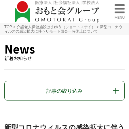
TOP
>
介護老人保健施設はまゆう（ショートステイ）
>
新型コロナウ
ィルスの感染拡大に伴うリモート面会一時休止について
News
新着お知らせ
記事の絞り込み
新型コロナウィルスの感染拡大に伴う