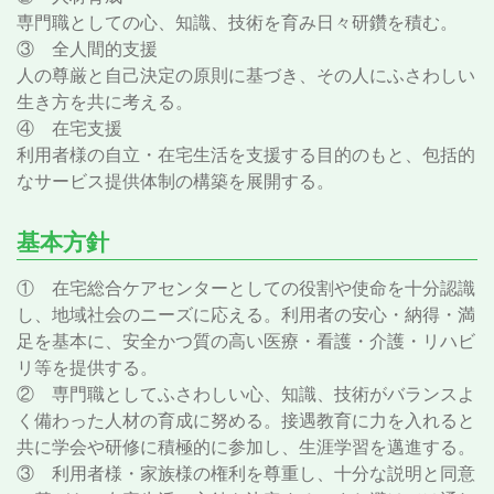
専門職としての心、知識、技術を育み日々研鑽を積む。
③ 全人間的支援
人の尊厳と自己決定の原則に基づき、その人にふさわしい
生き方を共に考える。
④ 在宅支援
利用者様の自立・在宅生活を支援する目的のもと、包括的
なサービス提供体制の構築を展開する。
基本方針
① 在宅総合ケアセンターとしての役割や使命を十分認識
し、地域社会のニーズに応える。利用者の安心・納得・満
足を基本に、安全かつ質の高い医療・看護・介護・リハビ
リ等を提供する。
② 専門職としてふさわしい心、知識、技術がバランスよ
く備わった人材の育成に努める。接遇教育に力を入れると
共に学会や研修に積極的に参加し、生涯学習を邁進する。
③ 利用者様・家族様の権利を尊重し、十分な説明と同意