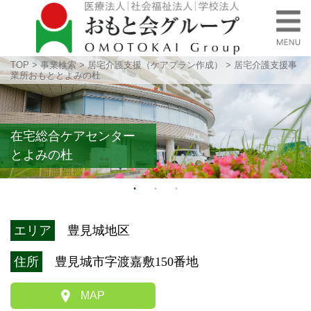
TOP
>
事業検索
>
居宅介護支援（ケアプラン作成）
>
居宅介護支援事
業所おもととよみの杜
在宅総合ケアセンター
とよみの杜
エリア
豊見城地区
住所
豊見城市字渡嘉敷150番地
MAP