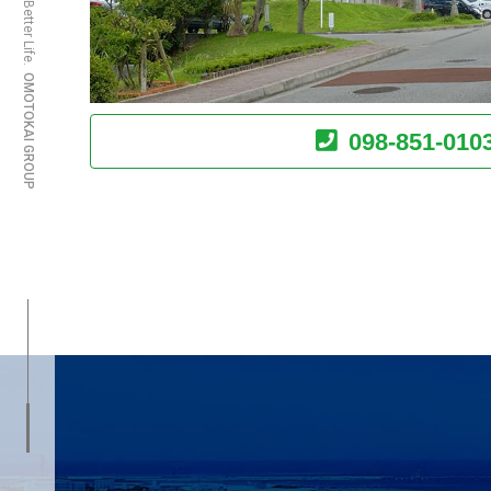
Create a Better Life.
OMOTOKAI GROUP
098-851-010